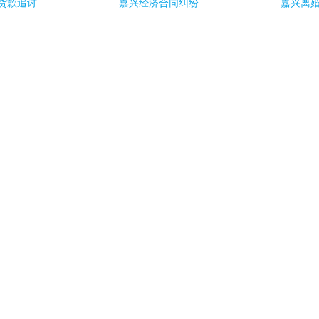
货款追讨
嘉兴经济合同纠纷
嘉兴离