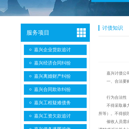
讨债知识
服务项目
嘉兴企业货款追讨
嘉兴经济合同纠纷
嘉兴讨债公
嘉兴离婚财产纠纷
一、合法要
嘉兴合同欺诈纠纷
行为合法性
嘉兴工程疑难债务
不得采取暴
所等）。不得损
嘉兴工资欠款追讨
催收人员需