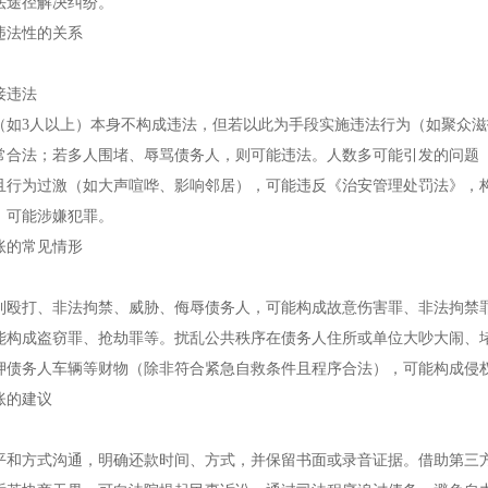
法途径解决纠纷。
违法性的关系
接违法
（如3人以上）本身不构成违法，但若以此为手段实施违法行为（如聚众
常合法；若多人围堵、辱骂债务人，则可能违法。人数多可能引发的问题
且行为过激（如大声喧哗、影响邻居），可能违反《治安管理处罚法》，构
，可能涉嫌犯罪。
账的常见情形
利殴打、非法拘禁、威胁、侮辱债务人，可能构成故意伤害罪、非法拘禁
能构成盗窃罪、抢劫罪等。扰乱公共秩序在债务人住所或单位大吵大闹、
押债务人车辆等财物（除非符合紧急自救条件且程序合法），可能构成侵
账的建议
平和方式沟通，明确还款时间、方式，并保留书面或录音证据。借助第三