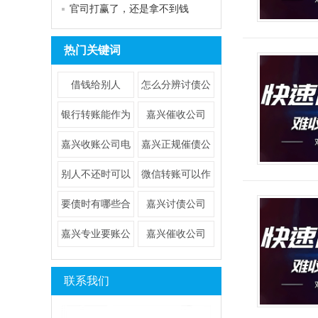
官司打赢了，还是拿不到钱
热门关键词
借钱给别人
怎么分辨讨债公
司合法性与有效
银行转账能作为
嘉兴催收公司
性
要钱证据
嘉兴收账公司电
嘉兴正规催债公
话
司要债公司
别人不还时可以
​微信转账可以作
采取以下措施
为要钱证明
要债时有哪些合
​嘉兴讨债公司
法且有效的办法
嘉兴专业要账公
​嘉兴催收公司
司
联系我们