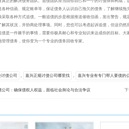
有真正的解决债务团队。追债团队应当由你自己和一个的讨债律师构成，
送各种信函、规定账单等，保证债务人认识自己拖欠的债务，了解继续拖
极采取各种方式追债。一般追债的步是根据推送催收信函，发出警告，规
了解其状况，并协商处理事项。同时，您也可以考虑起诉追债，但这仍然
追债是一件棘手的事情，需要你极具耐心和专业知识来达成你的目标。大
地管理债务，使你变为一个专业的债务回收专家。
业讨债公司
,
嘉兴正规讨债公司哪里找
,
嘉兴专业有专门帮人要债的
债公司：确保债权人权益，面临社会舆论与合法争议
下